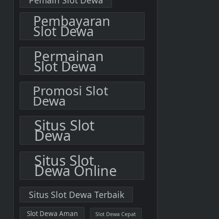
Pembayaran
Slot Dewa
Permainan
Slot Dewa
Promosi Slot
Dewa
Situs Slot
Dewa
Situs Slot
Dewa Online
Situs Slot Dewa Terbaik
Slot Dewa Aman
Slot Dewa Cepat