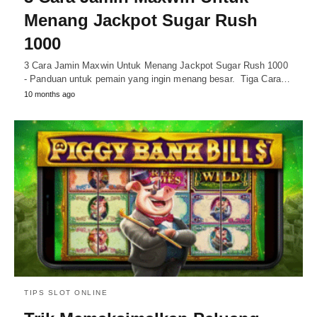
Menang Jackpot Sugar Rush
1000
3 Cara Jamin Maxwin Untuk Menang Jackpot Sugar Rush 1000
- Panduan untuk pemain yang ingin menang besar. Tiga Cara…
10 months ago
TIPS SLOT ONLINE