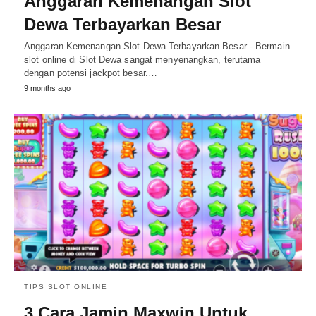
Anggaran Kemenangan Slot
Dewa Terbayarkan Besar
Anggaran Kemenangan Slot Dewa Terbayarkan Besar - Bermain
slot online di Slot Dewa sangat menyenangkan, terutama
dengan potensi jackpot besar.…
9 months ago
TIPS SLOT ONLINE
3 Cara Jamin Maxwin Untuk