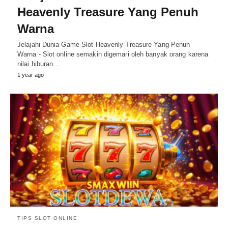
Heavenly Treasure Yang Penuh
Warna
Jelajahi Dunia Game Slot Heavenly Treasure Yang Penuh
Warna - Slot online semakin digemari oleh banyak orang karena
nilai hiburan…
1 year ago
TIPS SLOT ONLINE