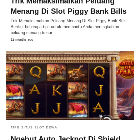
Trik Memaksimalkan Peluang
Menang Di Slot Piggy Bank Bills
Trik Memaksimalkan Peluang Menang Di Slot Piggy Bank Bills -
Berikut beberapa tips untuk membantu Anda meningkatkan
peluang menang besar…
12 months ago
TIPE SITUS SLOT DEWA
Ngebut Auto Jackpot Di Shield