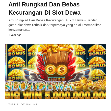
Anti Rungkad Dan Bebas
Kecurangan Di Slot Dewa
Anti Rungkad Dan Bebas Kecurangan Di Slot Dewa - Bandar
game slot dewa terbaik dan terpercaya yang selalu memberikan
kenyamanan…
1 year ago
TIPS SLOT ONLINE