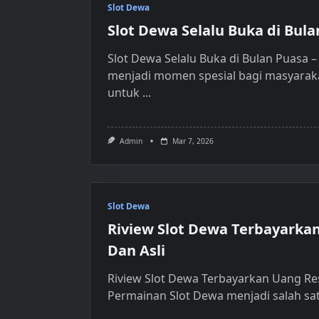
Slot Dewa
Slot Dewa Selalu Buka di Bul
Slot Dewa Selalu Buka di Bulan Puasa –
menjadi momen spesial bagi masyaraka
untuk
...
Admin
Mar 7, 2026
Slot Dewa
Riview Slot Dewa Terbayarka
Dan Asli
Riview Slot Dewa Terbayarkan Uang Res
Permainan Slot Dewa menjadi salah sat