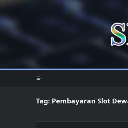
Skip
to
content
Tag:
Pembayaran Slot Dew