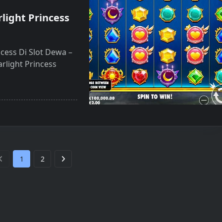
light Princess
cess Di Slot Dewa –
arlight Princess
1
2