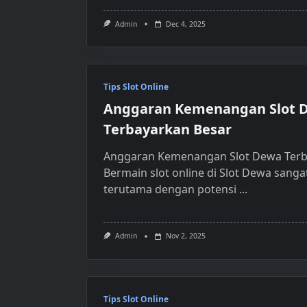
Admin
Dec 4, 2025
Tips Slot Online
Anggaran Kemenangan Slot 
Terbayarkan Besar
Anggaran Kemenangan Slot Dewa Terb
Bermain slot online di Slot Dewa san
terutama dengan potensi
...
Admin
Nov 2, 2025
Tips Slot Online