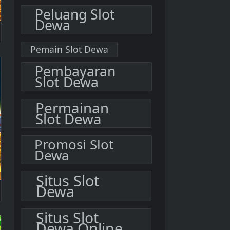
Peluang Slot
Dewa
Pemain Slot Dewa
Pembayaran
Slot Dewa
Permainan
Slot Dewa
Promosi Slot
Dewa
Situs Slot
Dewa
Situs Slot
Dewa Online