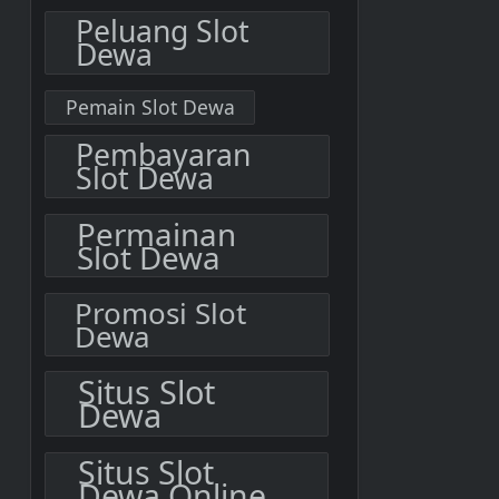
Peluang Slot
Dewa
Pemain Slot Dewa
Pembayaran
Slot Dewa
Permainan
Slot Dewa
Promosi Slot
Dewa
Situs Slot
Dewa
Situs Slot
Dewa Online