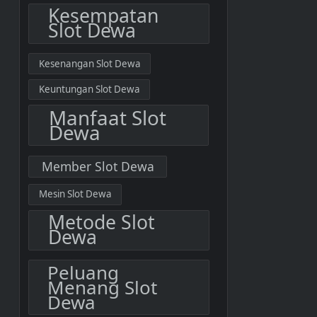
Kesempatan
Slot Dewa
Kesenangan Slot Dewa
Keuntungan Slot Dewa
Manfaat Slot
Dewa
Member Slot Dewa
Mesin Slot Dewa
Metode Slot
Dewa
Peluang
Menang Slot
Dewa