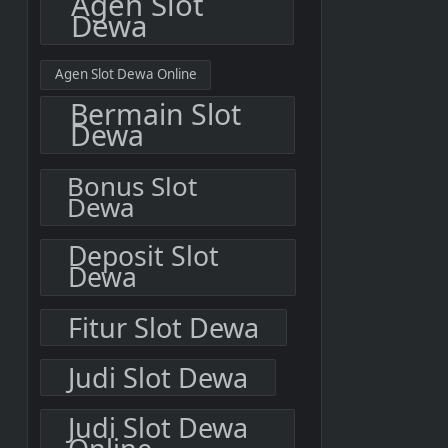
Agen Slot
Dewa
Agen Slot Dewa Online
Bermain Slot
Dewa
Bonus Slot
Dewa
Deposit Slot
Dewa
Fitur Slot Dewa
Judi Slot Dewa
Judi Slot Dewa