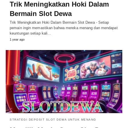
Trik Meningkatkan Hoki Dalam
Bermain Slot Dewa
Trik Meningkatkan Hoki Dalam Bermain Slot Dewa - Setiap
pemain ingin memastikan bahwa mereka menang dan mendapat
keuntungan setiap kali…
1 year ago
STRATEGI DEPOSIT SLOT DEWA UNTUK MENANG