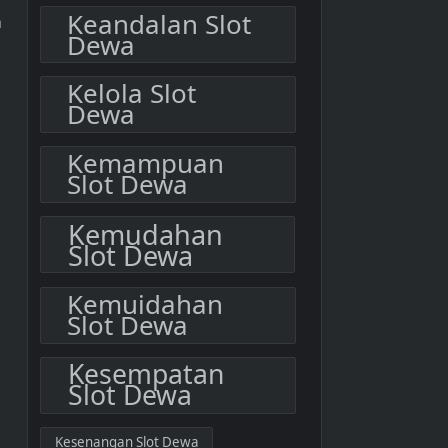
Keandalan Slot
n
Dewa
Kelola Slot
Dewa
Kemampuan
Slot Dewa
Kemudahan
Slot Dewa
Kemuidahan
Slot Dewa
Kesempatan
Slot Dewa
Kesenangan Slot Dewa