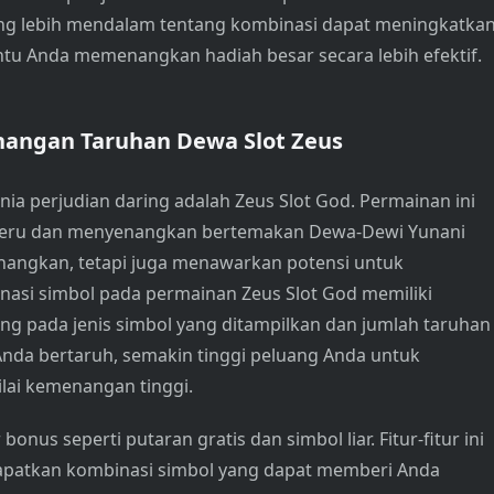
ng lebih mendalam tentang kombinasi dapat meningkatka
 Anda memenangkan hadiah besar secara lebih efektif.
angan Taruhan Dewa Slot Zeus
nia perjudian daring adalah Zeus Slot God. Permainan ini
eru dan menyenangkan bertemakan Dewa-Dewi Yunani
nangkan, tetapi juga menawarkan potensi untuk
asi simbol pada permainan Zeus Slot God memiliki
ung pada jenis simbol yang ditampilkan dan jumlah taruhan
Anda bertaruh, semakin tinggi peluang Anda untuk
lai kemenangan tinggi.
onus seperti putaran gratis dan simbol liar. Fitur-fitur ini
patkan kombinasi simbol yang dapat memberi Anda