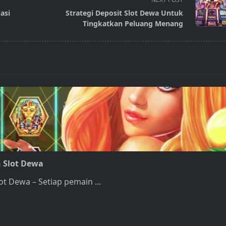
asi
Strategi Deposit Slot Dewa Untuk
Tingkatkan Peluang Menang
 Slot Dewa
ot Dewa – Setiap pemain
...