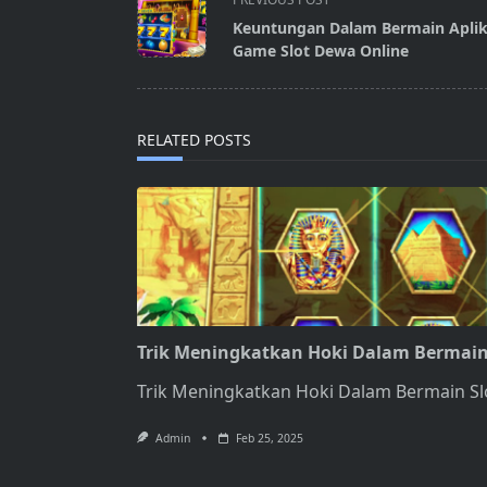
class="nav-
Keuntungan Dalam Bermain Aplik
subtitle
Game Slot Dewa Online
screen-
reader-
text">Page</span>
RELATED POSTS
Trik Meningkatkan Hoki Dalam Bermain
Trik Meningkatkan Hoki Dalam Bermain Sl
Admin
Feb 25, 2025