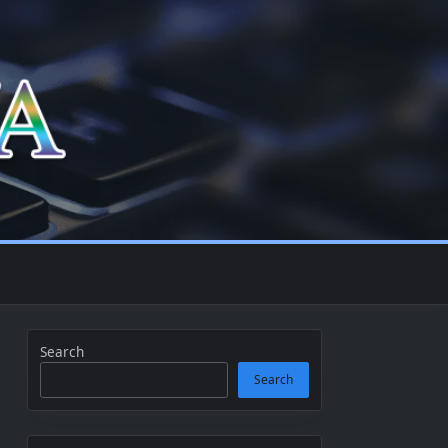
Search
Search