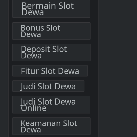
Bermain Slot
Dewa
Bonus Slot
Dewa
Deposit Slot
Dewa
Fitur Slot Dewa
Judi Slot Dewa
Judi Slot Dewa
Online
Keamanan Slot
Dewa