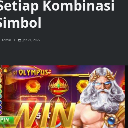
Setiap Kombinasi
Simbol
Admin
Jan 21, 2025